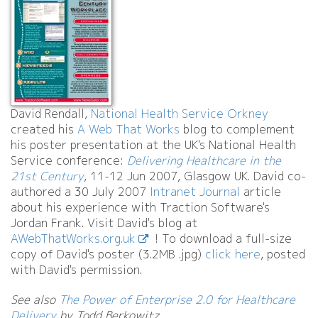
David Rendall,
National Health Service Orkney
created his
A Web That Works
blog to complement
his poster presentation at the UK's National Health
Service conference:
Delivering Healthcare in the
21st Century
, 11-12 Jun 2007, Glasgow UK. David co-
authored a 30 July 2007
Intranet Journal
article
about his experience with Traction Software's
Jordan Frank. Visit David's blog at
AWebThatWorks.org.uk
! To download a full-size
copy of David's poster (3.
2MB .
jpg)
click here
, posted
with David's permission.
See also
The Power of Enterprise 2.
0 for Healthcare
Delivery
by Todd Berkowitz