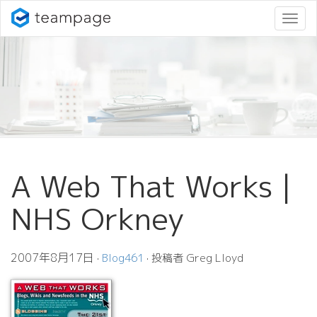
ナ
ビ
ゲ
ー
シ
ョ
ン
変
更
A Web That Works |
NHS Orkney
2007年8月17日
·
Blog461
· 投稿者 Greg Lloyd