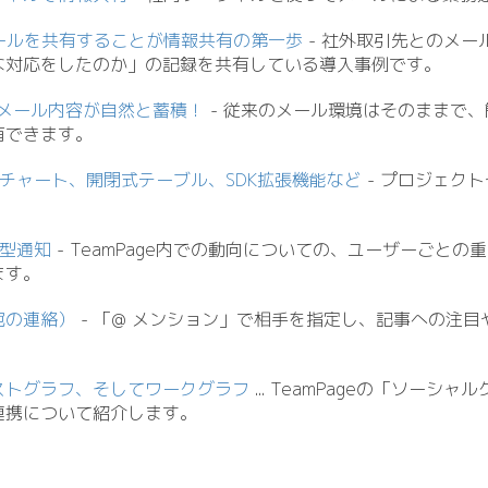
メールを共有することが情報共有の第一歩
- 社外取引先とのメール
な対応をしたのか」の記録を共有している導入事例です。
メール内容が自然と蓄積！
- 従来のメール環境はそのままで
有できます。
ンアップチャート、開閉式テーブル、SDK拡張機能など
- プロジェク
ュ型通知
- TeamPage内での動向についての、ユーザーごと
ます。
宛の連絡）
- 「@ メンション」で相手を指定し、記事への注
ストグラフ、そしてワークグラフ
.
.
. TeamPageの「ソーシ
連携について紹介します。