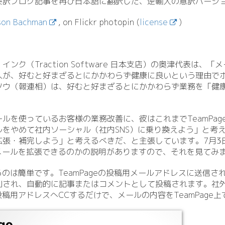
英訳ブログ記事を再び日本語に翻訳した、逆輸入の意訳バージ
ason Bachman
, on Flickr photopin (
license
)
ンク（Traction Software 日本支店）の奥津代表は、
人が、好むと好まざるとにかかわらず健康に良いという理由で
ソウ（報連相）は、好むと好まざるとにかかわらず業務を「健
ルを使っているお客様の業務改善に、彼はこれまでTeamPag
をやめて社内ソーシャル（社内SNS）に乗り換えよう」と考
拡張・補完しよう」と考えるべきだ、と主張しています。7月3
eでメールを拡張できるのかの説明がありますので、それを見てみ
するのは簡単です。TeamPageの投稿用メールアドレスに送信さ
別され、自動的に記事またはコメントとして投稿されます。社
の投稿用アドレスへCCするだけで、メールの内容をTeamPag