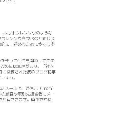
ョンです。
「メールはホウレンソウのような
ホウレンソウを食べのと同じよ
康的に」進めるために今でも多
eを使って何件も関わってきま
えるのには無理があり、「社内
日に投稿された彼のブログ記事
ましょう。
れたメールは、送信元（From）
外の顧客や取引先担当者にメー
e上で共有できます。簡単ですね。