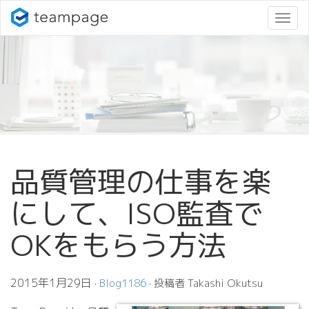
ナ
ビ
ゲ
ー
シ
ョ
ン
変
更
品質管理の仕事を楽
にして、ISO監査で
OKをもらう方法
2015年1月29日
·
Blog1186
· 投稿者 Takashi Okutsu