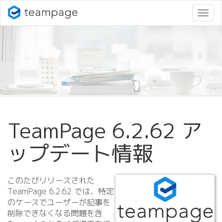
ナ
ビ
ゲ
ー
シ
ョ
ン
変
更
TeamPage 6.
2.
62 ア
ップデート情報
このたびリリースされた
TeamPage 6.
2.
62 では、特定
のケースでユーザーが記事を
削除できなくなる問題を含