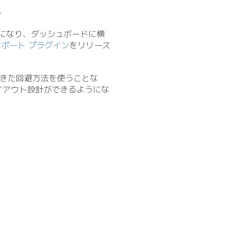
た
』になり、ダッシュボードに横
サポート プラグイン
をリリース
きた回避方法を使うことな
イアウト設計ができるようにな