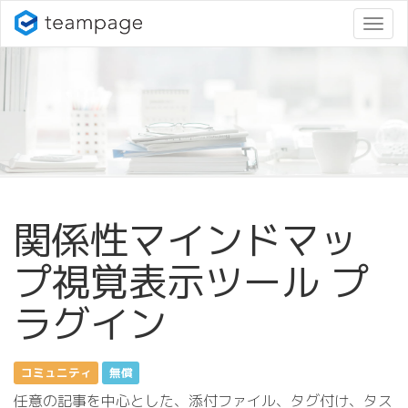
ナ
ビ
ゲ
ー
シ
ョ
ン
変
更
関係性マインドマッ
プ視覚表示ツール プ
ラグイン
コミュニティ
無償
任意の記事を中心とした、添付ファイル、タグ付け、タス