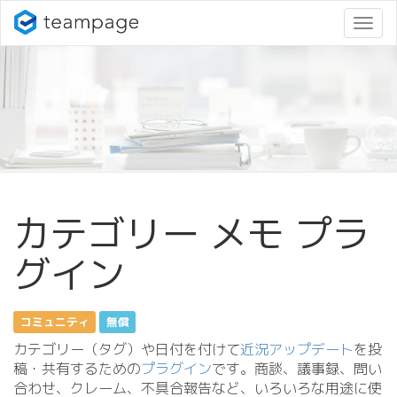
ナ
ビ
ゲ
ー
シ
ョ
ン
変
更
カテゴリー メモ プラ
グイン
コミュニティ
無償
カテゴリー（タグ）や日付を付けて
近況アップデート
を投
稿・共有するための
プラグイン
です。商談、議事録、問い
合わせ、クレーム、不具合報告など、いろいろな用途に使