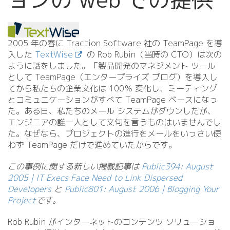
2005 年の春に Traction Software 社の TeamPage を導
入した
TextWise
の Rob Rubin（当時の CTO）は次の
ように話をしました。「製品開発のマネジメント ツール
として TeamPage（エンタープライズ ブログ）を導入し
てから私たちの企業文化は 100％ 変化し、ミーティング
とコミュニケーションがすべて TeamPage ベースになっ
た。ある日、私たちのメール システムがダウンしたが、
エンジニアの誰一人として文句を言うものはいませんでし
た。なぜなら、プロジェクトの進行をメールをいっさい使
わず TeamPage だけで進めていたからです。
この事例に関する新しい掲載記事は
Public394: August
2005 | IT Execs Face Need to Link Dispersed
Developers
と
Public801: August 2006 | Blogging Your
Project
です。
Rob Rubin がインターネットのコンテンツ ソリューショ