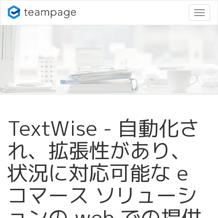
ナ
ビ
ゲ
ー
シ
ョ
ン
変
更
TextWise - 自動化さ
れ、拡張性があり、
状況に対応可能な e
コマース ソリューシ
ョンの web での提供