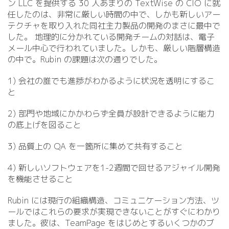
ン LLC を提供する 30 人あまりの TextWise の CIO に就
任したのは、非常に厳しい時間の中で、しかも新しいアー
テクチャを取り入れた同社主力製品の開発のまさに最中で
した。 地理的に分かれている開発チームの対話は、電子
メール中心で行われていました。しかも、厳しい階層構造
の中で。Rubin の課題は次の通りでした。
1) 会社の誰でも進捗がわかるように状況を透明にするこ
と
2) 部門や地域にかかわらず全員が設計できるように能力
の底上げを図ること
3) 品質上の QA を一箇所に集めて共有すること
4) 新しいソフトウェアを1-2週間で回せるアジャイル開発
を機能させること
Rubin には現行の組織構造、コミュニケーション方法、ツ
ールではこれらの要求が実現できないことがすぐにわかり
ました。彼は、TeamPage をはじめとするいくつかのブ