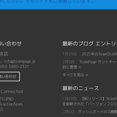
みください。デモサイトもご用意しています。
問い合わせ
最新のブログ エント
支店
1月29日
2025年のTeamSt
ル:
info@teampage.jp
2月3日
TeamPage ガン
:
050-5880-2321
的に管理
すべてを見る
問い合わせ
最新のニュース
 Connected
5月19日
【新リリース】Team
SIJPBO
全刷新された「バージョン 2.0.
ractionTeam
SS
2月6日
ダッシュボードの2週間カ