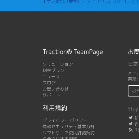
1ヶ月間の無料トライアルにお申し込
Traction® TeamPage
お
日本
ソリューション
料金プラン
メー
ニュース
電話
ブログ
お問い合わせ
お
サポート
利用規約
Stay
@T
プライバシー ポリシー
@T
情報セキュリティ基本方針
R
ソフトウェア使用許諾契約
クラウド利用規約