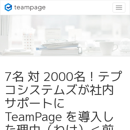
ナ
ビ
ゲ
ー
シ
ョ
ン
変
更
7名 対 2000名！テプ
コシステムズが社内
サポートに
TeamPage を導入し
た理由（わけ）＜前