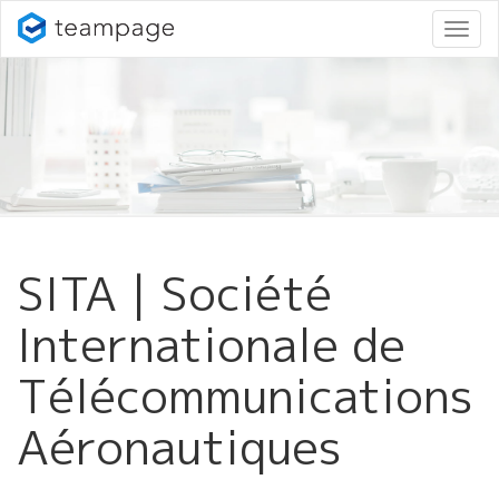
ナ
ビ
ゲ
ー
シ
ョ
ン
変
更
SITA | Société
Internationale de
Télécommunications
Aéronautiques