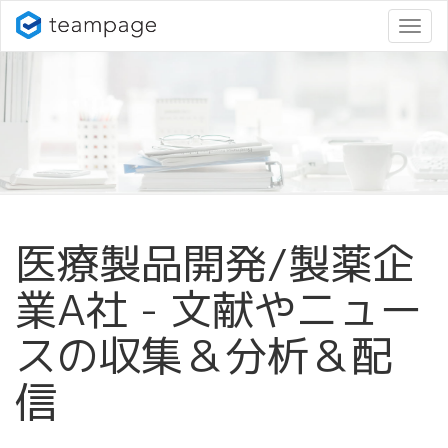
ナ
ビ
ゲ
ー
シ
ョ
ン
変
更
医療製品開発/
製薬企
業A社 - 文献やニュー
スの収集＆分析＆配
信