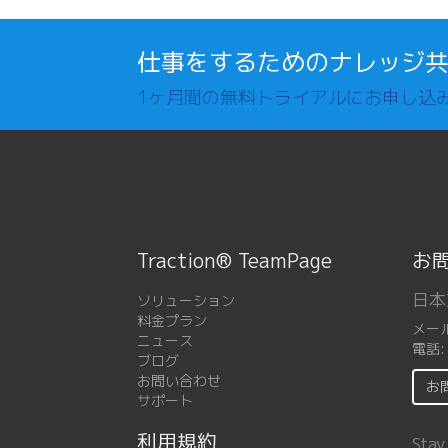
仕事をするためのナレッジ
1ヶ月間の無料トライアルにお申し込
Traction® TeamPage
お
日本
ソリューション
料金プラン
メー
ニュース
電話
ブログ
お問い合わせ
お
サポート
利用規約
Stay