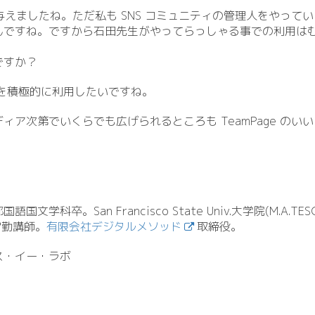
を与えましたね。ただ私も SNS コミュニティの管理人をやって
んですね。ですから石田先生がやってらっしゃる事での利用は
ですか？
 を積極的に利用したいですね。
ィア次第でいくらでも広げられるところも TeamPage のい
学科卒。San Francisco State Univ.
大学院(M.
A.
TES
常勤講師。
有限会社デジタルメソッド
取締役。
ス・イー・ラボ