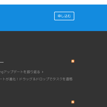
申し込む
リー
affingアップデートを振り返る
トチャートが進化！ドラッグ＆ドロップでタスクを直感