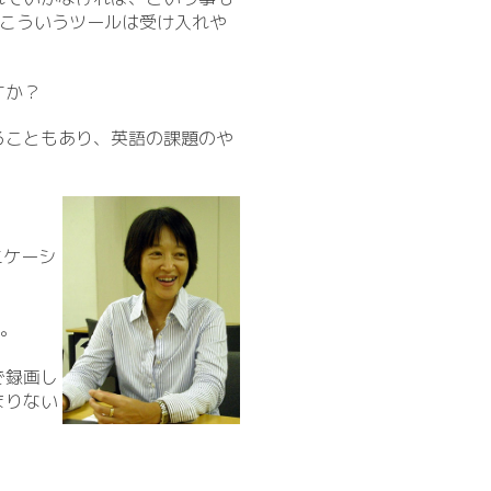
的こういうツールは受け入れや
すか？
ることもあり、英語の課題のや
。
ニケーシ
が。
で録画し
まりない