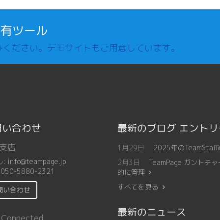
共有ツール
みください。デモサイトもご用意しています。
問い合わせ
最新のブログ エント
支店
1月29日
2025年のTeamSt
ル:
info@teampage.jp
2月3日
TeamPage ガン
:
050-5880-2321
的に管理
すべてを見る
問い合わせ
最新のニュース
 Connected