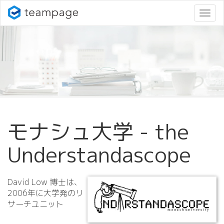
ナ
ビ
ゲ
ー
シ
ョ
ン
変
更
モナシュ大学 - the
Understandascope
David Low 博士は、
2006年に大学発のリ
サーチユニット