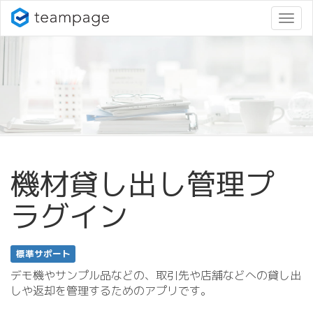
ナ
ビ
ゲ
ー
シ
ョ
ン
変
更
機材貸し出し管理プ
ラグイン
標準サポート
デモ機やサンプル品などの、取引先や店舗などへの貸し出
しや返却を管理するためのアプリです。