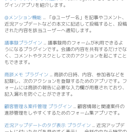
グイン/
アプリを紹介します。
@メンション機能
.
.
. 「@ユーザー名」を記事やコメント、
近況アップデートなどの本文に記述して投稿すると、投稿
された内容を該当ユーザーへ通知します。
議事録プラグイン
.
.
. 議事録用のフォームが利用できるよ
うになるプラグインです。会議の内容を共有するだけでな
く、コメントやタスクとして次のアクションを起こすこと
もできます。
商談メモ プラグイン
.
.
. 商談の日時、内容、参加者などを
記録し、次のアクションを登録するためのアプリです。フ
ォームには商談の報告に必要な入力欄が用意されており、
記入漏れを防ぐことができます。
顧客管理＆案件管理 プラグイン
.
.
. 顧客情報と関連案件の
進捗管理をしやすくするためのフォーム集アプリです。
近況アップデートのタグ表示 プラグイン
.
.
. 近況アップデ
ートに付いたタグを見やすく表示し、会話の中から特定の