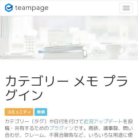
ナ
ビ
ゲ
ー
シ
ョ
ン
変
更
カテゴリー メモ プラ
グイン
コミュニティ
無償
カテゴリー（タグ）や日付を付けて
近況アップデート
を投
稿・共有するための
プラグイン
です。商談、議事録、問い
合わせ、クレーム、不具合報告など、いろいろな用途に使