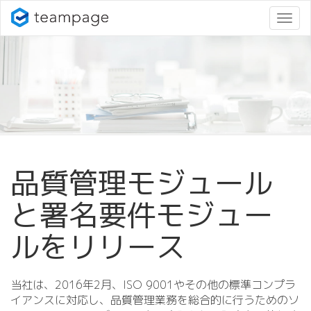
ナ
ビ
ゲ
ー
シ
ョ
ン
変
更
品質管理モジュール
と署名要件モジュー
ルをリリース
当社は、2016年2月、ISO 9001やその他の標準コンプラ
イアンスに対応し、品質管理業務を総合的に行うためのソ