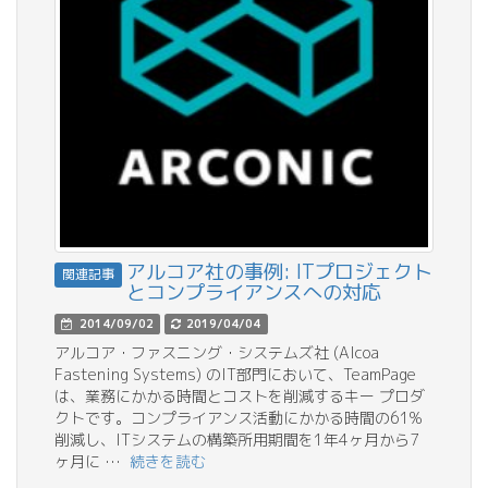
アルコア社の事例: ITプロジェクト
関連記事
とコンプライアンスへの対応
2014/09/02
2019/04/04
アルコア・ファスニング・システムズ社 (Alcoa
Fastening Systems) のIT部門において、TeamPage
は、業務にかかる時間とコストを削減するキー プロダ
クトです。コンプライアンス活動にかかる時間の61%
削減し、ITシステムの構築所用期間を1年4ヶ月から7
ヶ月に …
続きを読む