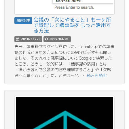
会議の「次にやること」も一ヶ所
関連記事
で管理して議事録をもっと活用す
る方法
2016/11/28
2019/04/01
先日、議事録プラグインを使った、TeamPageでの議事
録の作成と活用の方法についての紹介ビデオを公開し
ました。その流れで議事録についてGoogleで検索した
ところ、どうも一般的には、「議事録の活用」とは
「後から読んで会議の内容を理解すること」や「欠席
者へ回覧すること」だ、と考えられ …
続きを読む