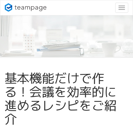
ナ
ビ
ゲ
ー
シ
ョ
ン
変
更
基本機能だけで作
る！会議を効率的に
進めるレシピをご紹
介