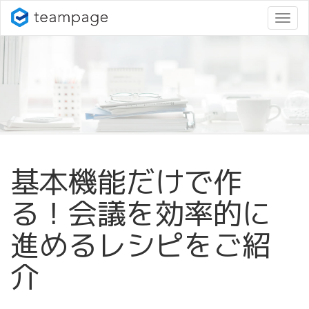
ナ
ビ
ゲ
ー
シ
ョ
ン
変
更
基本機能だけで作
る！会議を効率的に
進めるレシピをご紹
介