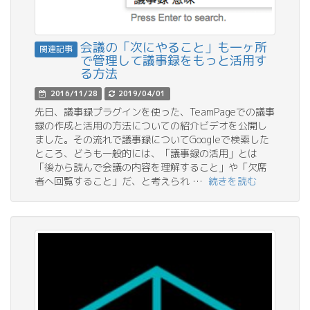
会議の「次にやること」も一ヶ所
関連記事
で管理して議事録をもっと活用す
る方法
2016/11/28
2019/04/01
先日、議事録プラグインを使った、TeamPageでの議事
録の作成と活用の方法についての紹介ビデオを公開し
ました。その流れで議事録についてGoogleで検索した
ところ、どうも一般的には、「議事録の活用」とは
「後から読んで会議の内容を理解すること」や「欠席
者へ回覧すること」だ、と考えられ …
続きを読む