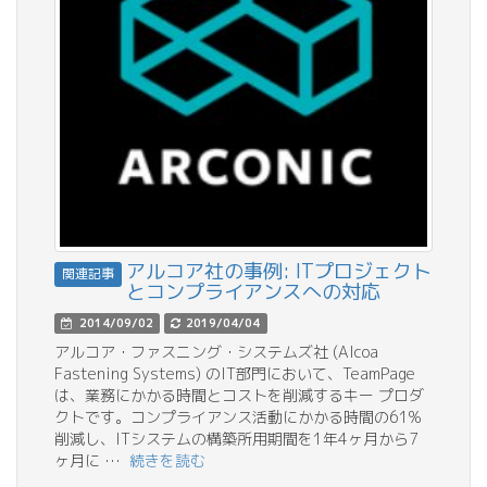
アルコア社の事例: ITプロジェクト
関連記事
とコンプライアンスへの対応
2014/09/02
2019/04/04
アルコア・ファスニング・システムズ社 (Alcoa
Fastening Systems) のIT部門において、TeamPage
は、業務にかかる時間とコストを削減するキー プロダ
クトです。コンプライアンス活動にかかる時間の61%
削減し、ITシステムの構築所用期間を1年4ヶ月から7
ヶ月に …
続きを読む